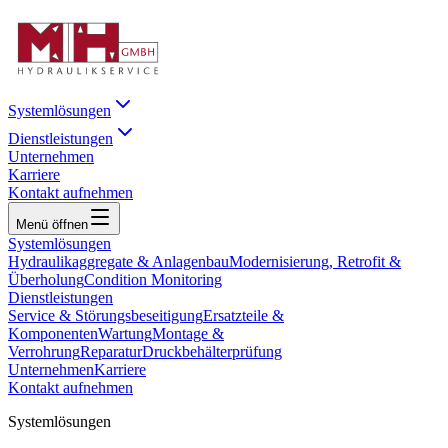
Systemlösungen
Dienstleistungen
Unternehmen
Karriere
Kontakt aufnehmen
Menü öffnen
Systemlösungen
Hydraulikaggregate & Anlagenbau
Modernisierung, Retrofit &
Überholung
Condition Monitoring
Dienstleistungen
Service & Störungsbeseitigung
Ersatzteile &
Komponenten
Wartung
Montage &
Verrohrung
Reparatur
Druckbehälterprüfung
Unternehmen
Karriere
Kontakt aufnehmen
Systemlösungen